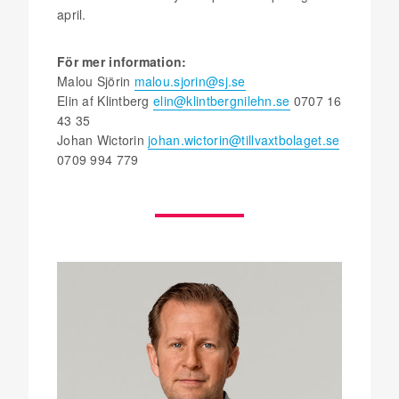
april.
För mer information:
Malou Sjörin
malou.sjorin@sj.se
Elin af Klintberg
elin@klintbergnilehn.se
0707 16
43 35
Johan Wictorin
johan.wictorin@tillvaxtbolaget.se
0709 994 779