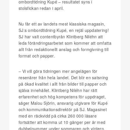
ombordtidning Kupé – resultatet syns i
stolsfickan redan i april.
Nu får ett av landets mest klassiska magasin,
SJ:s ombordtidning Kupé, en rejäl uppdatering!
SJ har valt contentbyrån Klintberg Niléhn att
leda förändringsarbetet som kommer att omfatta
allt från redaktionellt anslag och formgivning till
format och papper.
– Vi vill göra tidningen mer angelägen för
resenärer från hela landet. Det blir en satsning
på ökad kvalitet i allt från bilder till papper och
själva innehållet. Klintberg Niléhn har rätt
erfarenhet och hög kompetens för uppdraget,
säger Malou Sjörin, ansvarig utgivare för Kupé
och kommunikationsdirektör på SJ. Magasinet
med en räckvidd på cirka 260 000 läsare
fortsätter att komma ut 10 gånger per år med
dubbelnummer under sommaren och vintern.